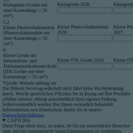
Kleingeräte 2026
Kleingerä
Kleingeräte (Geräte mit
einer Kantenlänge ≤ 50
cm*)
5.2
Kleine Photovoltaikmodule
Kleine Ph
Kleine Photovoltaikmodule
2026
2027
(Photovoltaikmodule mit
einer Kantenlänge ≤ 50
cm*)
6
Kleine Geräte der
Kleine ITK-Geräte 2026
Kleine IT
Informations- und
Telekommunikationstechnik
(ITK-Geräte mit einer
Kantenlänge ≤ 50 cm*)
*Quelle: Website stiftung ear
Die Bitkom Servicegesellschaft mbH führt keine Rechtsberatung
durch. Welche gesetzlichen Pflichten Sie in Bezug auf Ihre Produkte
erfüllen müssen, obliegt ausschließlich Ihrer eigenen Prüfung.
Selbstverständlich werden Ihre Daten vertraulich behandelt.
Informationen zum Datenschutz finden Sie in unserer
Datenschutzerklärung
.
CAPTCHA
Diese Frage dient dazu, zu testen, ob Sie ein menschlicher Besucher
sind, und um automatisierte Spam-Einsendungen zu verhindern.