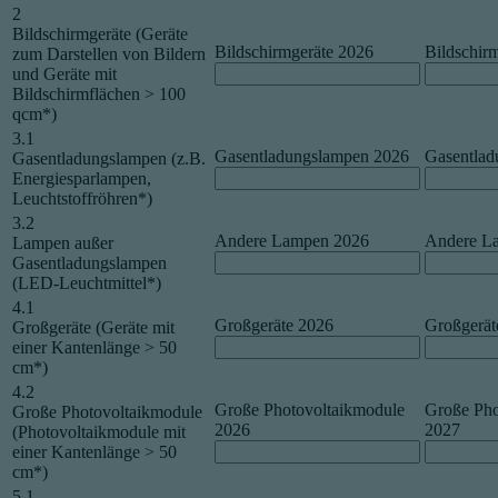
2
Bildschirmgeräte (Geräte
Bildschirmgeräte 2026
Bildschir
zum Darstellen von Bildern
und Geräte mit
Bildschirmflächen > 100
qcm*)
3.1
Gasentladungslampen 2026
Gasentlad
Gasentladungslampen (z.B.
Energiesparlampen,
Leuchtstoffröhren*)
3.2
Andere Lampen 2026
Andere L
Lampen außer
Gasentladungslampen
(LED-Leuchtmittel*)
4.1
Großgeräte 2026
Großgerät
Großgeräte (Geräte mit
einer Kantenlänge > 50
cm*)
4.2
Große Photovoltaikmodule
Große Pho
Große Photovoltaikmodule
2026
2027
(Photovoltaikmodule mit
einer Kantenlänge > 50
cm*)
5.1