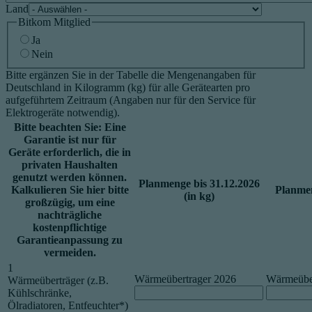
Land
Bitkom Mitglied
Ja
Nein
Bitte ergänzen Sie in der Tabelle die Mengenangaben für
Deutschland in Kilogramm (kg) für alle Gerätearten pro
aufgeführtem Zeitraum (Angaben nur für den Service für
Elektrogeräte notwendig).
Bitte beachten Sie: Eine
Garantie ist nur für
Geräte erforderlich, die in
privaten Haushalten
genutzt werden können.
Planmenge bis 31.12.2026
Kalkulieren Sie hier bitte
Planmen
(in kg)
großzügig, um eine
nachträgliche
kostenpflichtige
Garantieanpassung zu
vermeiden.
1
Wärmeübertrager 2026
Wärmeüber
Wärmeüberträger (z.B.
Kühlschränke,
Ölradiatoren, Entfeuchter*)