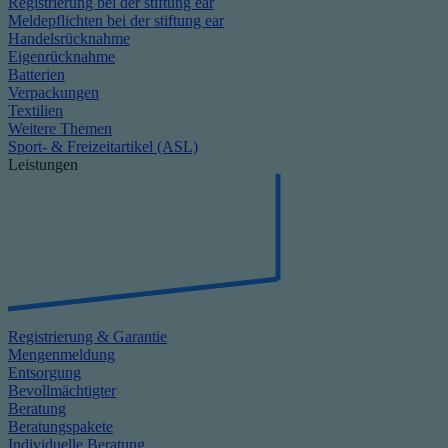
Registrierung bei der stiftung ear
Meldepflichten bei der stiftung ear
Handelsrücknahme
Eigenrücknahme
Batterien
Verpackungen
Textilien
Weitere Themen
Sport- & Freizeitartikel (ASL)
Leistungen
Registrierung & Garantie
Mengenmeldung
Entsorgung
Bevollmächtigter
Beratung
Beratungspakete
Individuelle Beratung