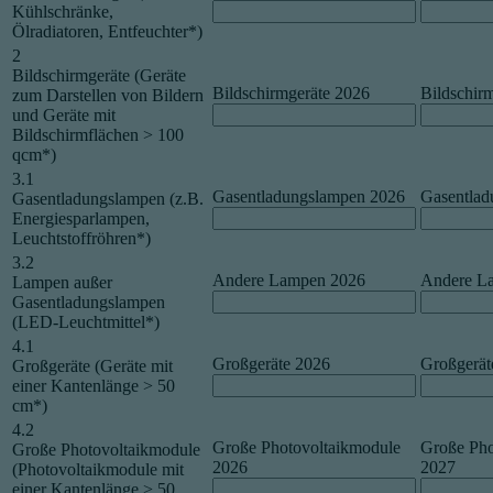
Kühlschränke,
Ölradiatoren, Entfeuchter*)
2
Bildschirmgeräte (Geräte
Bildschirmgeräte 2026
Bildschir
zum Darstellen von Bildern
und Geräte mit
Bildschirmflächen > 100
qcm*)
3.1
Gasentladungslampen 2026
Gasentlad
Gasentladungslampen (z.B.
Energiesparlampen,
Leuchtstoffröhren*)
3.2
Andere Lampen 2026
Andere L
Lampen außer
Gasentladungslampen
(LED-Leuchtmittel*)
4.1
Großgeräte 2026
Großgerät
Großgeräte (Geräte mit
einer Kantenlänge > 50
cm*)
4.2
Große Photovoltaikmodule
Große Pho
Große Photovoltaikmodule
2026
2027
(Photovoltaikmodule mit
einer Kantenlänge > 50