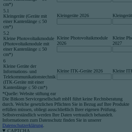
cm*)
5.1
Kleingeräte 2026
Kleingerä
Kleingeräte (Geräte mit
einer Kantenlänge ≤ 50
cm*)
5.2
Kleine Photovoltaikmodule
Kleine Ph
Kleine Photovoltaikmodule
2026
2027
(Photovoltaikmodule mit
einer Kantenlänge ≤ 50
cm*)
6
Kleine Geräte der
Kleine ITK-Geräte 2026
Kleine IT
Informations- und
Telekommunikationstechnik
(ITK-Geräte mit einer
Kantenlänge ≤ 50 cm*)
*Quelle: Website stiftung ear
Die Bitkom Servicegesellschaft mbH führt keine Rechtsberatung
durch. Welche gesetzlichen Pflichten Sie in Bezug auf Ihre Produkte
erfüllen müssen, obliegt ausschließlich Ihrer eigenen Prüfung.
Selbstverständlich werden Ihre Daten vertraulich behandelt.
Informationen zum Datenschutz finden Sie in unserer
Datenschutzerklärung
.
CAPTCHA