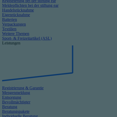
Registrierung bei der stiftung ear
Meldepflichten bei der stiftung ear
Handelsrücknahme
Eigenrücknahme
Batterien
Verpackungen
Textilien
Weitere Themen
Sport- & Freizeitartikel (ASL)
Leistungen
Registrierung & Garantie
Mengenmeldung
Entsorgung
Bevollmächtigter
Beratung
Beratungspakete
Individuelle Beratung