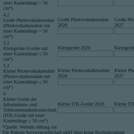
einer Kantenlänge > 50
cm*)
4.2
Große Photovoltaikmodule
Große Pho
Große Photovoltaikmodule
2026
2027
(Photovoltaikmodule mit
einer Kantenlänge > 50
cm*)
5.1
Kleingeräte 2026
Kleingerä
Kleingeräte (Geräte mit
einer Kantenlänge ≤ 50
cm*)
5.2
Kleine Photovoltaikmodule
Kleine Ph
Kleine Photovoltaikmodule
2026
2027
(Photovoltaikmodule mit
einer Kantenlänge ≤ 50
cm*)
6
Kleine Geräte der
Kleine ITK-Geräte 2026
Kleine IT
Informations- und
Telekommunikationstechnik
(ITK-Geräte mit einer
Kantenlänge ≤ 50 cm*)
*Quelle: Website stiftung ear
Die Bitkom Servicegesellschaft mbH führt keine Rechtsberatung