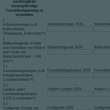
nachträgliche
kostenpflichtige
Garantieanpassung zu
vermeiden.
1
Wärmeübertrager 2026
Wärmeüber
Wärmeüberträger (z.B.
Kühlschränke,
Ölradiatoren, Entfeuchter*)
2
Bildschirmgeräte (Geräte
Bildschirmgeräte 2026
Bildschir
zum Darstellen von Bildern
und Geräte mit
Bildschirmflächen > 100
qcm*)
3.1
Gasentladungslampen 2026
Gasentlad
Gasentladungslampen (z.B.
Energiesparlampen,
Leuchtstoffröhren*)
3.2
Andere Lampen 2026
Andere L
Lampen außer
Gasentladungslampen
(LED-Leuchtmittel*)
4.1
Großgeräte 2026
Großgerät
Großgeräte (Geräte mit