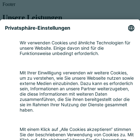
Footer
Unsere Leistungen
Service für Elektrogeräte
Registrierung & Garantie
Mengenmeldung
Entsorgung
Beratung
Bevollmächtigung
Eigenrücknahme
Handelsrücknahme
Service für Batterien
Service für Verpackungen
Fragen und Antworten
FAQ
Kostenrechner
Angebotsanfrage
Registrierungsprozess
Downloads
Mediathek