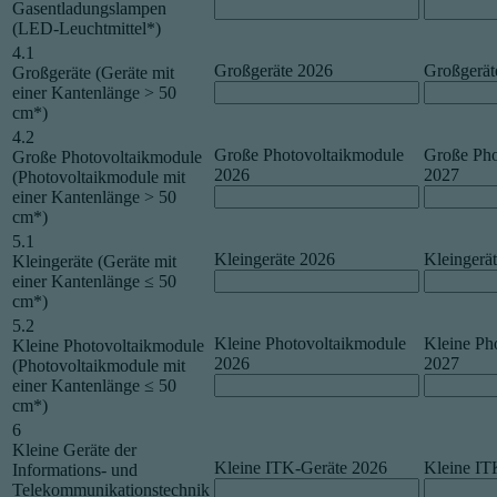
Gasentladungslampen
(LED-Leuchtmittel*)
4.1
Großgeräte 2026
Großgerät
Großgeräte (Geräte mit
einer Kantenlänge > 50
cm*)
4.2
Große Photovoltaikmodule
Große Pho
Große Photovoltaikmodule
2026
2027
(Photovoltaikmodule mit
einer Kantenlänge > 50
cm*)
5.1
Kleingeräte 2026
Kleingerä
Kleingeräte (Geräte mit
einer Kantenlänge ≤ 50
cm*)
5.2
Kleine Photovoltaikmodule
Kleine Ph
Kleine Photovoltaikmodule
2026
2027
(Photovoltaikmodule mit
einer Kantenlänge ≤ 50
cm*)
6
Kleine Geräte der
Kleine ITK-Geräte 2026
Kleine IT
Informations- und
Telekommunikationstechnik