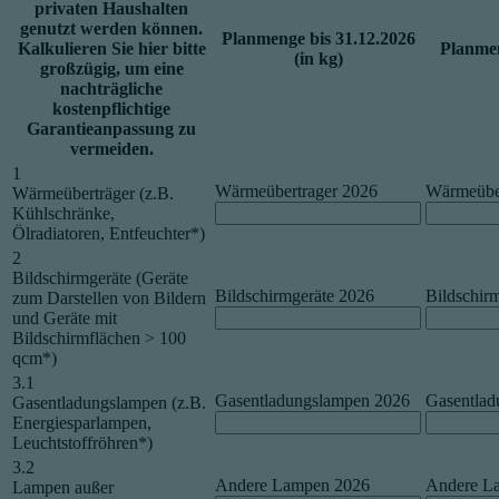
privaten Haushalten
genutzt werden können.
Planmenge bis 31.12.2026
Kalkulieren Sie hier bitte
Planmen
(in kg)
großzügig, um eine
nachträgliche
kostenpflichtige
Garantieanpassung zu
vermeiden.
1
Wärmeübertrager 2026
Wärmeüber
Wärmeüberträger (z.B.
Kühlschränke,
Ölradiatoren, Entfeuchter*)
2
Bildschirmgeräte (Geräte
Bildschirmgeräte 2026
Bildschir
zum Darstellen von Bildern
und Geräte mit
Bildschirmflächen > 100
qcm*)
3.1
Gasentladungslampen 2026
Gasentlad
Gasentladungslampen (z.B.
Energiesparlampen,
Leuchtstoffröhren*)
3.2
Andere Lampen 2026
Andere L
Lampen außer