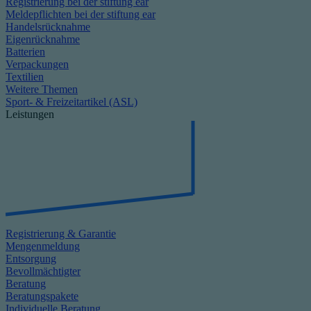
Registrierung bei der stiftung ear
Meldepflichten bei der stiftung ear
Handelsrücknahme
Eigenrücknahme
Batterien
Verpackungen
Textilien
Weitere Themen
Sport- & Freizeitartikel (ASL)
Leistungen
Registrierung & Garantie
Mengenmeldung
Entsorgung
Bevollmächtigter
Beratung
Beratungspakete
Individuelle Beratung