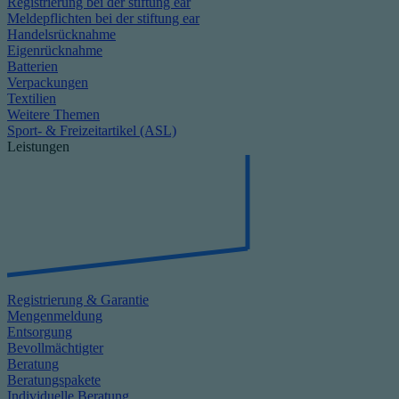
Registrierung bei der stiftung ear
Meldepflichten bei der stiftung ear
Handelsrücknahme
Eigenrücknahme
Batterien
Verpackungen
Textilien
Weitere Themen
Sport- & Freizeitartikel (ASL)
Leistungen
Registrierung & Garantie
Mengenmeldung
Entsorgung
Bevollmächtigter
Beratung
Beratungspakete
Individuelle Beratung