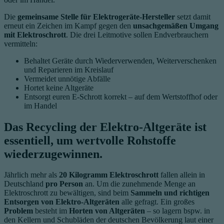
Die
gemeinsame Stelle für Elektrogeräte-Hersteller
setzt damit
erneut ein Zeichen im Kampf gegen den
unsachgemäßen Umgang
mit Elektroschrott
. Die drei Leitmotive sollen Endverbrauchern
vermitteln:
Behaltet Geräte durch Wiederverwenden, Weiterverschenken
und Reparieren im Kreislauf
Vermeidet unnötige Abfälle
Hortet keine Altgeräte
Entsorgt euren E-Schrott korrekt – auf dem Wertstoffhof oder
im Handel
Das Recycling der Elektro-Altgeräte ist
essentiell, um wertvolle Rohstoffe
wiederzugewinnen.
Jährlich mehr als
20 Kilogramm Elektroschrott
fallen allein in
Deutschland
pro Person
an. Um die zunehmende Menge an
Elektroschrott zu bewältigen, sind beim
Sammeln und richtigen
Entsorgen von Elektro-Altgeräten
alle gefragt. Ein großes
Problem
besteht im
Horten von Altgeräten
– so lagern bspw. in
den Kellern und Schubläden der deutschen Bevölkerung laut einer