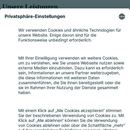
Unsere Leistungen
Service für Elektrogeräte
Registrierung & Garantie
Mengenmeldung
Entsorgung
Beratung
Bevollmächtigung
Eigenrücknahme
Handelsrücknahme
Service für Batterien
Service für Verpackungen
Fragen und Antworten
FAQ
Kostenrechner
Angebotsanfrage
Registrierungsprozess
Downloads
Mediathek
Aktuelles und Termine