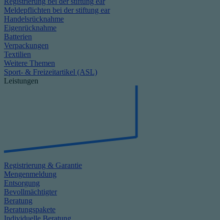
Registrierung bei der stiftung ear
Meldepflichten bei der stiftung ear
Handelsrücknahme
Eigenrücknahme
Batterien
Verpackungen
Textilien
Weitere Themen
Sport- & Freizeitartikel (ASL)
Leistungen
Registrierung & Garantie
Mengenmeldung
Entsorgung
Bevollmächtigter
Beratung
Beratungspakete
Individuelle Beratung