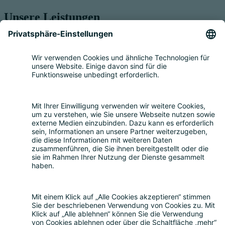
Unsere Leistungen
Service für Elektrogeräte
Registrierung & Garantie
Mengenmeldung
Entsorgung
Beratung
Bevollmächtigung
Eigenrücknahme
Handelsrücknahme
Service für Batterien
Service für Verpackungen
Fragen und Antworten
FAQ
Kostenrechner
Angebotsanfrage
Registrierungsprozess
Downloads
Mediathek