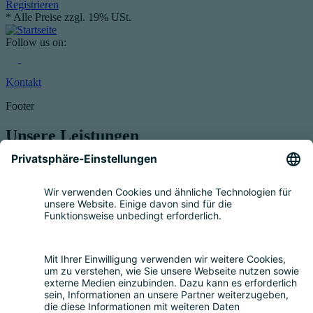
Registrieren
* Alle Preise zzgl. 19% USt.
Follow us on:
Kontakt
Footer
Unsere Leistungen
Service für Elektrogeräte
Registrierung & Garantie
Mengenmeldung
Entsorgung
Beratung
Bevollmächtigung
Eigenrücknahme
Handelsrücknahme
Service für Batterien
Service für Verpackungen
Fragen und Antworten