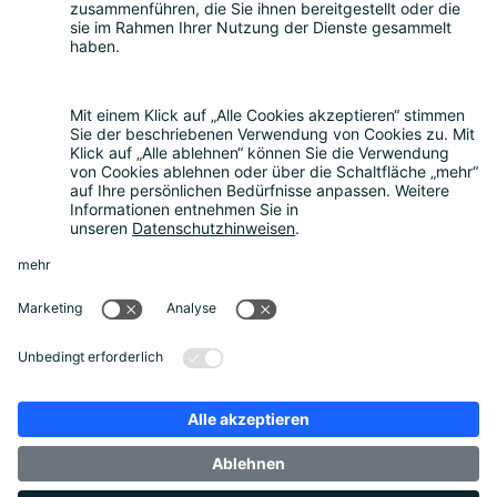
FAQ
Kostenrechner
Angebotsanfrage
Registrierungsprozess
Downloads
Mediathek
Aktuelles und Termine
News
Newsletter
Über uns
Unternehmen
Unser Beirat
Datenschutz
Impressum
Unternehmensbroschüre
Footer Links