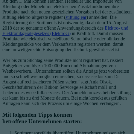
Ab dem 1. Mai können Händler, Hersteller und Importeure von
Kleidung oder Möbeln mit elektrischen Zusatzfunktionen ihre
Produkte nach den neuen gesetzlichen Vorgaben bei der zuständigen
stiftung elektro-altgeräte register (
stiftung ear
) anmelden. Die
Registrierung des Sortiments ist notwendig, da ab dem 15. August
2018 der so genannte offene Anwendungsbereich des
Elektro- und
Elektronikgerätegesetzes (ElektroG)
in Kraft tritt. Damit müssen
Produkte wie elektrisch verstellbare Schreibtische oder blinkende
Kleidungsstücke vor dem Verkaufsstart registriert werden, damit
eine umweltgerechte Entsorgung der Technik gewährleistet ist.
Wer bis zum Stichtag seine Produkte nicht registriert hat, riskiert
Bußgelder von bis zu 100.000 Euro und Abmahnungen von
Wettbewerbern. „Unternehmen sollten die Anträge jetzt vorbereiten
und so schnell wie möglich einreichen, so dass sie bis zum 15.
August auf rechtssicheren Füßen stehen“ sagt Anja Olsok,
Geschäftsführerin der Bitkom Servicege-sellschaft mbH und
Leiterin des weee full-services. Der Anmeldeprozess bei der stiftung
ear kann bis zu drei Monate dauern. Bei nicht korrekt ausgefüllten
Anträgen kann sich der Prozess um einige Wochen verlängern.
Mit folgenden Tipps können
betroffene Unternehmen starten:
Sortiment sorgfältig überprüfen: Unternehmen müssen sich